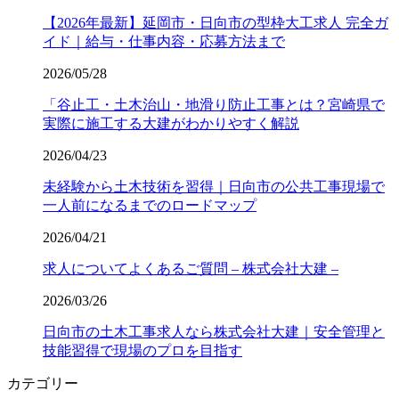
【2026年最新】延岡市・日向市の型枠大工求人 完全ガ
イド｜給与・仕事内容・応募方法まで
2026/05/28
「谷止工・土木治山・地滑り防止工事とは？宮崎県で
実際に施工する大建がわかりやすく解説
2026/04/23
未経験から土木技術を習得｜日向市の公共工事現場で
一人前になるまでのロードマップ
2026/04/21
求人についてよくあるご質問 – 株式会社大建 –
2026/03/26
日向市の土木工事求人なら株式会社大建｜安全管理と
技能習得で現場のプロを目指す
カテゴリー