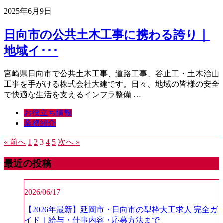
2025年6月9日
日向市の公共土木工事に携わる誇り｜
地域イ･･･
宮崎県日向市で公共土木工事、道路工事、谷止工・土木治山
工事を手がける株式会社大建です。日々、地域の皆様の安全
で快適な生活を支えるインフラ整備 …
お役立ち情報
業務紹介
« 前へ
1
2
3
4
5
次へ »
最近の投稿
2026/06/17
【2026年最新】延岡市・日向市の型枠大工求人 完全ガ
イド｜給与・仕事内容・応募方法まで